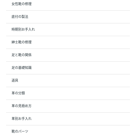
女性靴の修理
底付の製法
時期別お手入れ
紳士靴の修理
足と靴の関係
足の基礎知識
道具
革の分類
革の見極め方
革別お手入れ
靴のパーツ