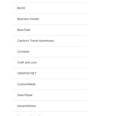
BUCK
Business Insider
BuzzTube
Carlton's Travel Adventures
Complex
Craft and Lore
CRIATIVO NET
CustomMade
Data Player
DevanOnDeck