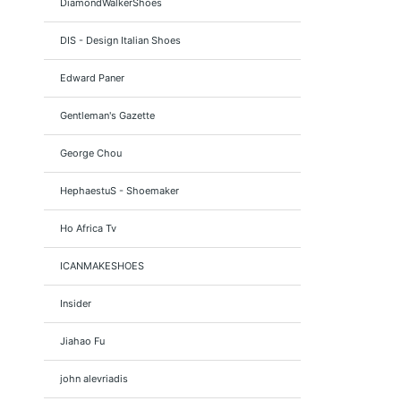
DiamondWalkerShoes
DIS - Design Italian Shoes
Edward Paner
Gentleman's Gazette
George Chou
HephaestuS - Shoemaker
Ho Africa Tv
ICANMAKESHOES
Insider
Jiahao Fu
john alevriadis