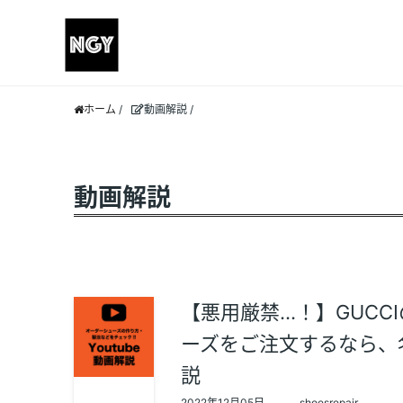
ホーム
/
動画解説
/
動画解説
【悪用厳禁…！】GUCC
ーズをご注文するなら、名
説
2022年12月05日
shoesrepair