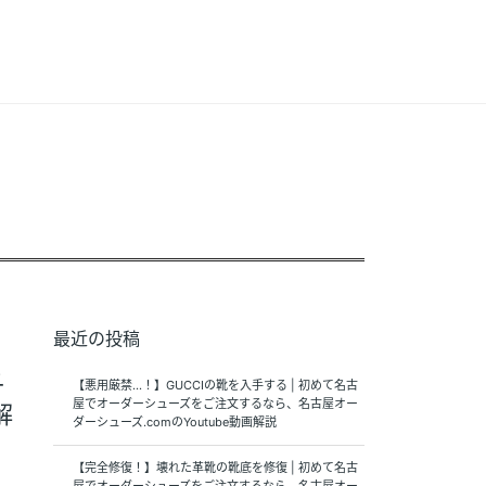
最近の投稿
ュ
【悪用厳禁…！】GUCCIの靴を入手する | 初めて名古
屋でオーダーシューズをご注文するなら、名古屋オー
解
ダーシューズ.comのYoutube動画解説
【完全修復！】壊れた革靴の靴底を修復 | 初めて名古