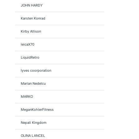
JOHN HARDY
Karsten Konrad
Kirby Allison
leicaX70
LiquidRetro
lyves coorporation
Marian Nedelcu
MARKO
MeganKohlerFitness
Nepali Kingdom
OLINA LANCEL