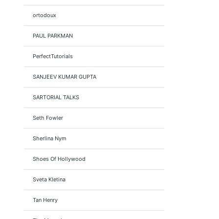
ortodoux
PAUL PARKMAN
PerfectTutorials
SANJEEV KUMAR GUPTA
SARTORIAL TALKS
Seth Fowler
Sherlina Nym
Shoes Of Hollywood
Sveta Kletina
Tan Henry