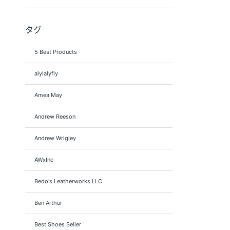
タグ
5 Best Products
alylalyfly
Amea May
Andrew Reeson
Andrew Wrigley
AWxInc
Bedo's Leatherworks LLC
Ben Arthur
Best Shoes Seller