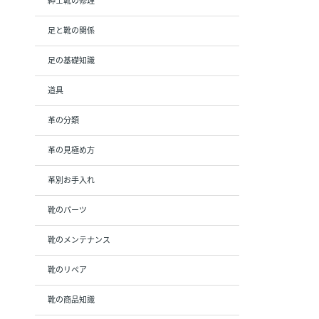
紳士靴の修理
足と靴の関係
足の基礎知識
道具
革の分類
革の見極め方
革別お手入れ
靴のパーツ
靴のメンテナンス
靴のリペア
靴の商品知識