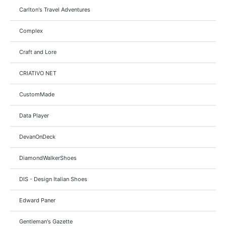
Carlton's Travel Adventures
Complex
Craft and Lore
CRIATIVO NET
CustomMade
Data Player
DevanOnDeck
DiamondWalkerShoes
DIS - Design Italian Shoes
Edward Paner
Gentleman's Gazette