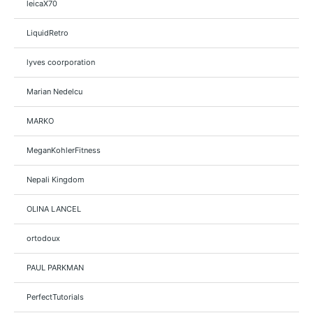
leicaX70
LiquidRetro
lyves coorporation
Marian Nedelcu
MARKO
MeganKohlerFitness
Nepali Kingdom
OLINA LANCEL
ortodoux
PAUL PARKMAN
PerfectTutorials