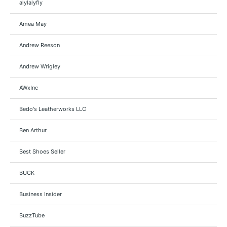
alylalyfly
Amea May
Andrew Reeson
Andrew Wrigley
AWxInc
Bedo's Leatherworks LLC
Ben Arthur
Best Shoes Seller
BUCK
Business Insider
BuzzTube