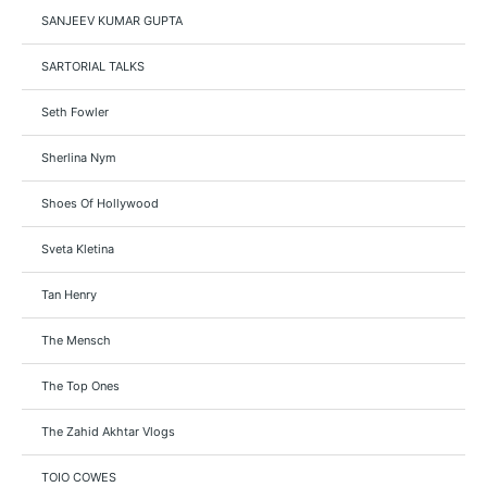
SANJEEV KUMAR GUPTA
SARTORIAL TALKS
Seth Fowler
Sherlina Nym
Shoes Of Hollywood
Sveta Kletina
Tan Henry
The Mensch
The Top Ones
The Zahid Akhtar Vlogs
TOIO COWES