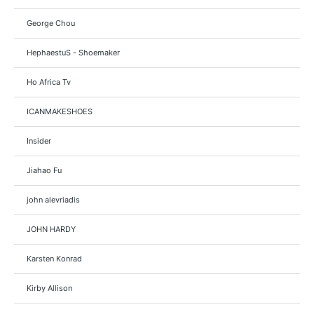
George Chou
HephaestuS - Shoemaker
Ho Africa Tv
ICANMAKESHOES
Insider
Jiahao Fu
john alevriadis
JOHN HARDY
Karsten Konrad
Kirby Allison