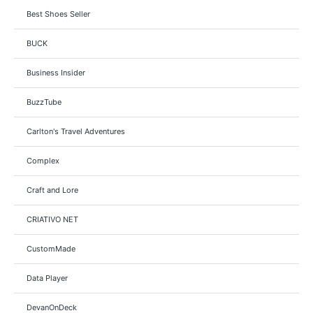
Best Shoes Seller
BUCK
Business Insider
BuzzTube
Carlton's Travel Adventures
Complex
Craft and Lore
CRIATIVO NET
CustomMade
Data Player
DevanOnDeck