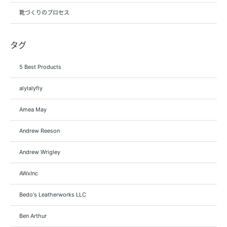
靴づくりのプロセス
タグ
5 Best Products
alylalyfly
Amea May
Andrew Reeson
Andrew Wrigley
AWxInc
Bedo's Leatherworks LLC
Ben Arthur