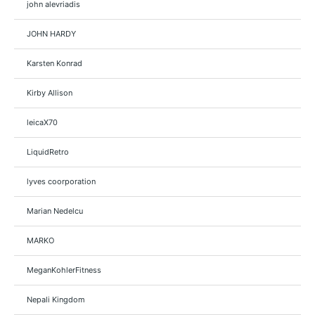
john alevriadis
JOHN HARDY
Karsten Konrad
Kirby Allison
leicaX70
LiquidRetro
lyves coorporation
Marian Nedelcu
MARKO
MeganKohlerFitness
Nepali Kingdom