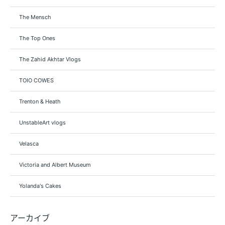
The Mensch
The Top Ones
The Zahid Akhtar Vlogs
TOIO COWES
Trenton & Heath
UnstableArt vlogs
Velasca
Victoria and Albert Museum
Yolanda's Cakes
アーカイブ