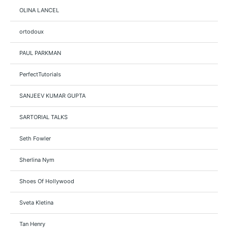
OLINA LANCEL
ortodoux
PAUL PARKMAN
PerfectTutorials
SANJEEV KUMAR GUPTA
SARTORIAL TALKS
Seth Fowler
Sherlina Nym
Shoes Of Hollywood
Sveta Kletina
Tan Henry