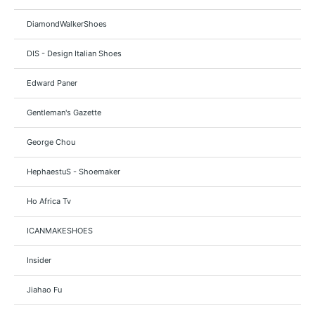
DiamondWalkerShoes
DIS - Design Italian Shoes
Edward Paner
Gentleman's Gazette
George Chou
HephaestuS - Shoemaker
Ho Africa Tv
ICANMAKESHOES
Insider
Jiahao Fu