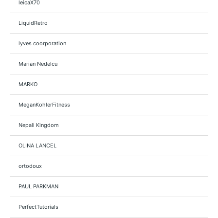
leicaX70
LiquidRetro
lyves coorporation
Marian Nedelcu
MARKO
MeganKohlerFitness
Nepali Kingdom
OLINA LANCEL
ortodoux
PAUL PARKMAN
PerfectTutorials