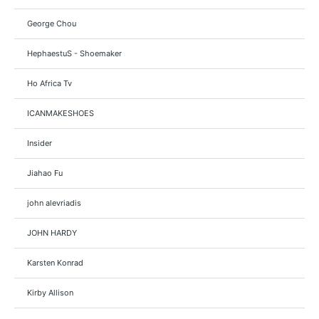
George Chou
HephaestuS - Shoemaker
Ho Africa Tv
ICANMAKESHOES
Insider
Jiahao Fu
john alevriadis
JOHN HARDY
Karsten Konrad
Kirby Allison