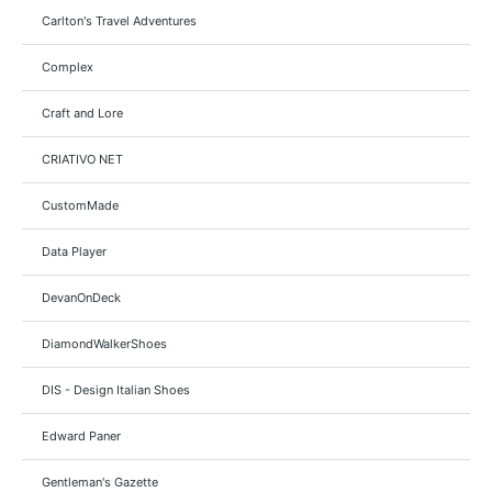
Carlton's Travel Adventures
Complex
Craft and Lore
CRIATIVO NET
CustomMade
Data Player
DevanOnDeck
DiamondWalkerShoes
DIS - Design Italian Shoes
Edward Paner
Gentleman's Gazette