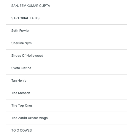
SANJEEV KUMAR GUPTA
SARTORIAL TALKS
Seth Fowler
Sherlina Nym
Shoes Of Hollywood
Sveta Kletina
Tan Henry
The Mensch
The Top Ones
The Zahid Akhtar Vlogs
TOIO COWES