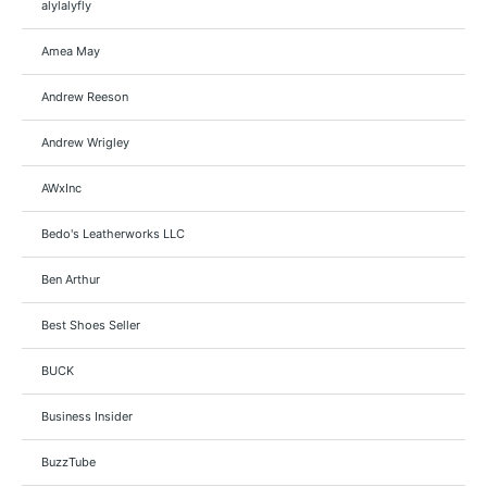
alylalyfly
Amea May
Andrew Reeson
Andrew Wrigley
AWxInc
Bedo's Leatherworks LLC
Ben Arthur
Best Shoes Seller
BUCK
Business Insider
BuzzTube